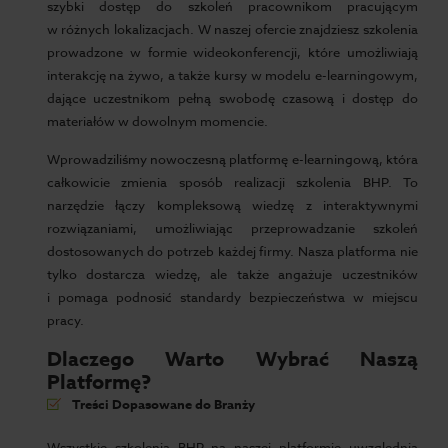
szybki dostęp do szkoleń pracownikom pracującym
w różnych lokalizacjach. W naszej ofercie znajdziesz szkolenia
prowadzone w formie wideokonferencji, które umożliwiają
interakcję na żywo, a także kursy w modelu e-learningowym,
dające uczestnikom pełną swobodę czasową i dostęp do
materiałów w dowolnym momencie.
Wprowadziliśmy nowoczesną platformę e-learningową, która
całkowicie zmienia sposób realizacji szkolenia BHP. To
narzędzie łączy kompleksową wiedzę z interaktywnymi
rozwiązaniami, umożliwiając przeprowadzanie szkoleń
dostosowanych do potrzeb każdej firmy. Nasza platforma nie
tylko dostarcza wiedzę, ale także angażuje uczestników
i pomaga podnosić standardy bezpieczeństwa w miejscu
pracy.
Dlaczego Warto Wybrać Naszą
Platformę?
Treści Dopasowane do Branży
Wszystkie szkolenia BHP na naszej platformie uwzględnia