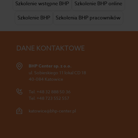
Szkolenie wstępne BHP
Szkolenie BHP online
Szkolenie BHP
Szkolenia BHP pracowników
DANE KONTAKTOWE
BHP Center sp. z o.o.
ul. Sobieskiego 11 lokal CD 18
40-084 Katowice
Tel.
+48 32 888 50 36
Tel.
+48 723 552 557
katowice@bhp-center.pl